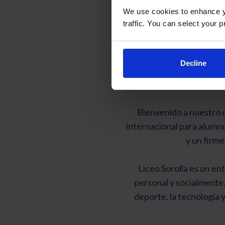
We use cookies to enhance yo
traffic. You can select your p
Liceo 
Decline
Má
Bienvenido a nuestro 
internacional para alumno
y un firm
Liceo Sorolla es un en
personal y socialmente. 
deporte, la tecnología 