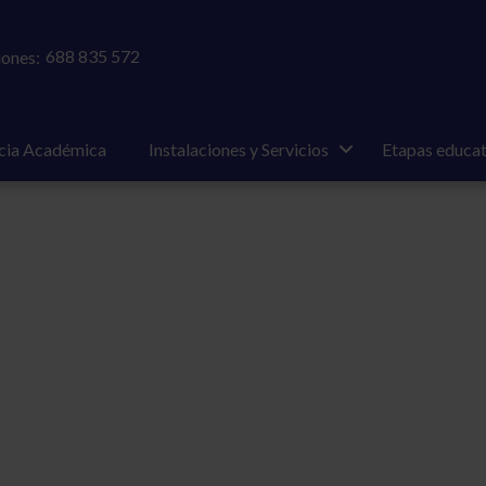
688 835 572
ones:
cia Académica
Instalaciones y Servicios
Etapas educat