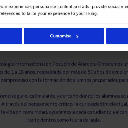
ur experience, personalise content and ads, provide social med
references to tailor your experience to your liking.
Sorolla International
Customise
s de 50 años preparando a los estudiantes para el futu
colegio internacional en Pozuelo de Alarcón. Ofrecemos un
s de 1 a 18 años, respaldada por más de 50 años de excele
e compromiso con la formación de alumnos preparados para 
torno seguro, estimulante y cercano donde los alumnos se
A través del pensamiento crítico, la curiosidad intelectual, l
y la vida en comunidad, ayudamos a cada estudiante a alca
tanto dentro como fuera del aula.