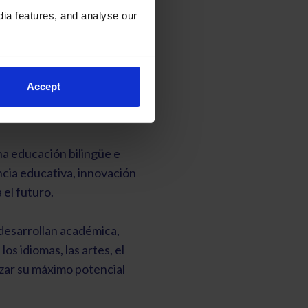
ia features, and analyse our
 School
Accept
ro.
a educación bilingüe e
ncia educativa, innovación
el futuro.
 desarrollan académica,
os idiomas, las artes, el
nzar su máximo potencial